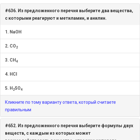
#636. Из предложенного перечня выберите два вещества,
с которыми ре­а­ги­ру­ют и метиламин, и ани­лин.
1. NaOH
2.
CO
2
3.
CH
4
4. HCl
5.
H
SO
2
4
Кликните по тому варианту ответа, который считаете
правильным
#652. Из предложенного перечня выберите формулы двух
веществ, с каждым из которых может