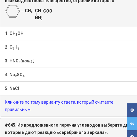
взаимодействовать вещество, строение которого
1.
CH
OH
3
2.
C
H
3
8
3.
HNO
(конц.)
3
4.
Na
SO
2
4
5. NaCl
Кликните по тому варианту ответа, который считаете
правильным
#645. Из предложенного перечня углеводов выберите два,
которые дают реакцию «серебряного зеркала».