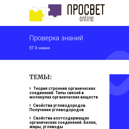
Проверка знаний
ЕГЭ химия
ТЕМЫ:
Теория строения органических
соединений. Типы связей в
молекулах органических веществ
Свойства углеводородов.
Получение углеводородов
Свойства азотсодержащих
органических соединений. Белки,
жиры, углеводы