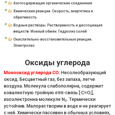
Азотсодержащие органические соединения
Химические реакции. Скорость, энергетика и
обратимость
Водные растворы. Растворимость и диссоциация
веществ. Ионный обмен. Гидролиз солей
Окислительно-восстановительные реакции.
Электролиз
Оксиды углерода
Монооксид углерода СО.
Несолеобразующий
оксид. Бесцветный газ, без запаха, легче
воздуха. Молекула слабополярна, содержит
ковалентную тройную σππ-связь [:C≡O;],
изоэлектронна молекуле N
. Термически
2
устойчив. Малорастворим в воде и не реагирует
с ней. Химически пассивен в обычных условиях,