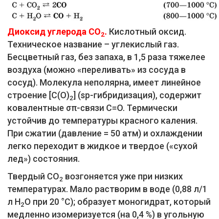
Диоксид углерода СO
.
Кислотный оксид.
2
Техническое название – углекислый газ.
Бесцветный газ, без запаха, в 1,5 раза тяжелее
воздуха (можно «переливать» из сосуда в
сосуд). Молекула неполярна, имеет линейное
строение [С(O)
] (sр-гибридизация), содержит
2
ковалентные σπ-связи С=O. Термически
устойчив до температуры красного каления.
При сжатии (давление = 50 атм) и охлаждении
легко переходит в жидкое и твердое («сухой
лед») состояния.
Твердый СO
возгоняется уже при низких
2
температурах. Мало растворим в воде (0,88 л/1
л Н
O при 20 °C); образует моногидрат, который
2
медленно изомеризуется (на 0,4 %) в угольную