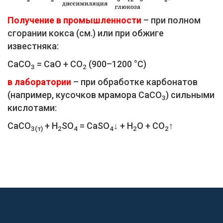
Получение в промышленности
– при полном
сгорании кокса (см.) или при обжиге
известняка:
СаСO
= СаО + СO
(900–1200 °C)
3
2
в лаборатории
– при обработке карбонатов
(например, кусочков мрамора СаСO
) сильными
3
кислотами:
СаСO
+ H
SO
= CaSO
↓ + Н
O + CO
↑
3(т)
2
4
4
2
2