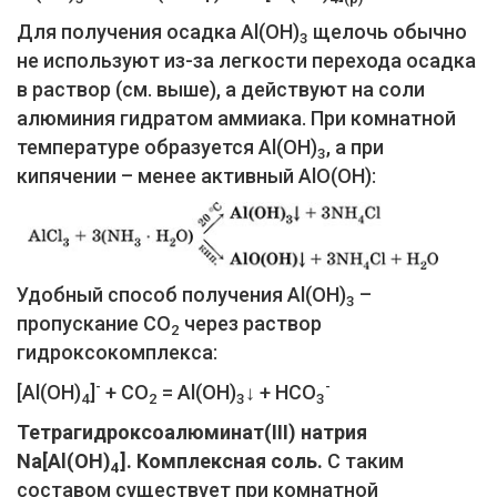
Для получения осадка Al(ОН)
щелочь обычно
3
не используют из-за легкости перехода осадка
в раствор (см. выше), а действуют на соли
алюминия гидратом аммиака. При комнатной
температуре образуется Al(ОН)
, а при
3
кипячении – менее активный АlO(ОН):
Удобный способ получения Al(ОН)
–
3
пропускание СO
через раствор
2
гидроксокомплекса:
-
-
[Al(ОН)
]
+ СO
= Al(ОН)
↓ + HCO
4
2
3
3
Тетрагидроксоалюминат(III) натрия
Na[Al(OH)
]. Комплексная соль.
С таким
4
составом существует при комнатной