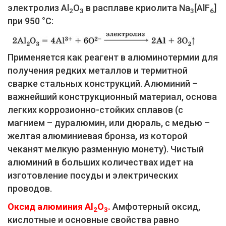
электролиз Al
O
в расплаве криолита Na
[AlF
]
2
3
3
6
при 950 °C:
Применяется как реагент в алюминотермии для
получения редких металлов и термитной
сварке стальных конструкций. Алюминий –
важнейший конструкционный материал, основа
легких коррозионно-стойких сплавов (с
магнием – дуралюмин, или дюраль, с медью –
желтая алюминиевая бронза, из которой
чеканят мелкую разменную монету). Чистый
алюминий в больших количествах идет на
изготовление посуды и электрических
проводов.
Оксид алюминия Al
O
.
Амфотерный оксид,
2
3
кислотные и основные свойства равно