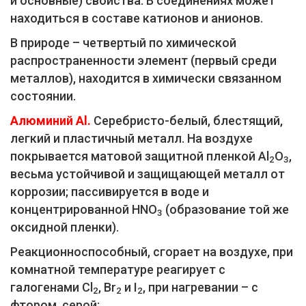
и основные) свойства. В соединениях может
находиться в составе катионов и анионов.
В природе – четвертый по химической
распространенности элемент (первый среди
металлов), находится в химически связанном
состоянии.
Алюминий Al.
Серебристо-белый, блестящий,
легкий и пластичный металл. На воздухе
покрывается матовой защитной пленкой Al
O
,
2
3
весьма устойчивой и защищающей металл от
коррозии; пассивируется в воде и
концентрированной HNO
(образование той же
3
оксидной пленки).
Реакционноспособный, сгорает на воздухе, при
комнатной температуре реагирует с
галогенами Cl
, Br
и I
, при нагревании – с
2
2
2
фтором, серой: