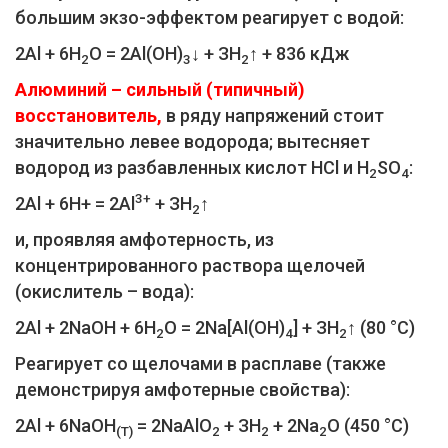
большим экзо-эффектом реагирует с водой:
2Al + 6Н
O = 2Al(ОН)
↓ + ЗН
↑ + 836 кДж
2
3
2
Алюминий – сильный (типичный)
восстановитель,
в ряду напряжений стоит
значительно левее водорода; вытесняет
водород из разбавленных кислот НCl и H
SO
:
2
4
3+
2Al + 6Н+ = 2Al
+ ЗН
↑
2
и, проявляя амфотерность, из
концентрированного раствора щелочей
(окислитель – вода):
2Al + 2NaOH + 6Н
O = 2Na[Al(OH)
] + ЗН
↑ (80 °C)
2
4
2
Реагирует со щелочами в расплаве (также
демонстрируя амфотерные свойства):
2Al + 6NaOH
= 2NaAlO
+ ЗН
+ 2Na
O (450 °C)
(T)
2
2
2