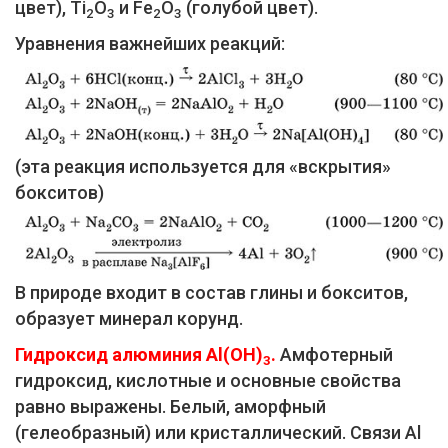
цвет), Ti
O
и Fe
O
(голубой цвет).
2
3
2
3
Уравнения важнейших реакций:
(эта реакция используется для «вскрытия»
бокситов)
В природе входит в состав глины и бокситов,
образует минерал корунд.
Гидроксид алюминия Al(ОН)
.
Амфотерный
3
гидроксид, кислотные и основные свойства
равно выражены. Белый, аморфный
(гелеобразный) или кристаллический. Связи Al