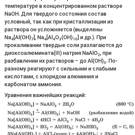
температуре в концентрированном растворе
NaOH. Для твердого состояния состав
условный, так как при кристаллизации из
раствора он усложняется (выделены
Na
[Al(OH)
], Na
[Al
O
(OH)
] и др.). При
4
7
4
4
3
10
прокаливании твердые соли разлагаются до
диоксоалюмината(III) натрия NaAlO
, при
2
разбавлении их растворов – до Al(ОН)
. По-
3
разному реагируют с сильными и слабыми
кислотами, с хлоридом алюминия и
карбонатом аммония.
Уравнения важнейших реакций: