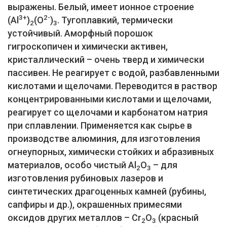
выражены. Белый, имеет ионное строение
3+
2-
(Al
)
(O
)
. Тугоплавкий, термически
2
3
устойчивый. Аморфный порошок
гигроскопичен и химически активен,
кристаллический – очень тверд и химически
пассивен. Не реагирует с водой, разбавленными
кислотами и щелочами. Переводится в раствор
концентрированными кислотами и щелочами,
реагирует со щелочами и карбонатом натрия
при сплавлении. Применяется как сырье в
производстве алюминия, для изготовления
огнеупорных, химически стойких и абразивных
материалов, особо чистый Al
O
– для
2
3
изготовления рубиновых лазеров и
синтетических драгоценных камней (рубины,
сапфиры и др.), окрашенных примесями
оксидов других металлов – Cr
O
(красный
2
3