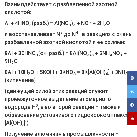
Взаимодействует с разбавленной азотной
кислотой:
Al + 4НNO
(разб.) = Al(NO
)
+ NO↑ + 2Н
O
3
3
3
2
v
-III
и восстанавливает N
до N
в реакциях с очень
разбавленной азотной кислотой и ее солями:
8Al + З0НNO
(оч. разб.) = 8Al(NO
)
+ 3NH
NO
+
3
3
3
4
3
9Н
O
2
8Al + 18Н
O + 5КОН + 3KNO
= 8К[Al(ОН)
] + 3NH
↑
2
3
4
3
(кипячение)
(движущей силой этих реакций служит
промежуточное выделение атомарного
0
водорода Н
, а во второй реакции – также и
образование устойчивого гидроксокомплекса
-
[Al(OH),]
).
Получение алюминия в промышленности –