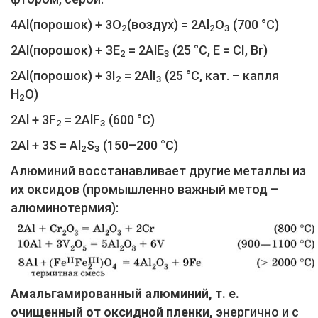
4Al(порошок) + 3O
(воздух) = 2Al
O
(700 °C)
2
2
3
2Al(порошок) + ЗЕ
= 2AlЕ
(25 °C, Е = CI, Br)
2
3
2Al(порошок) + 3I
= 2AlI
(25 °C, кат. – капля
2
3
Н
O)
2
2Al + 3F
= 2AlF
(600 °C)
2
3
2Al + 3S = Al
S
(150–200 °C)
2
3
Алюминий восстанавливает другие металлы из
их оксидов (промышленно важный метод –
алюминотермия):
Амальгамированный алюминий, т. е.
очищенный от оксидной пленки,
энергично и с