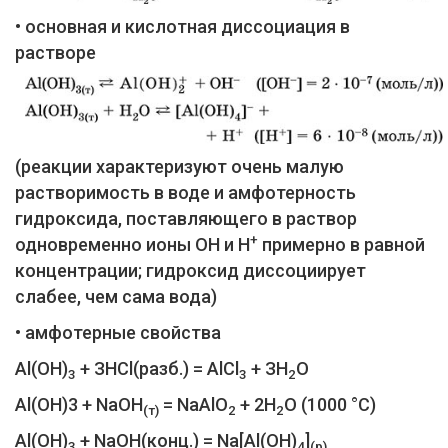
• основная и кислотная диссоциация в
растворе
(реакции характеризуют очень малую
растворимость в воде и амфотерность
гидроксида, поставляющего в раствор
+
одновременно ионы ОН и Н
примерно в равной
концентрации; гидроксид диссоциирует
слабее, чем сама вода)
• амфотерные свойства
Al(ОН)
+ ЗНСl(разб.) = AlCl
+ ЗН
O
3
3
2
Al(ОН)3 + NaOH
= NaAlO
+ 2Н
O (1000 °C)
(т)
2
2
Al(ОН)
+ NaOH(конц.) = Na[Al(OH)
]
3
4
(p)