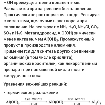
– ОН преимущественно ковалентные.
Разлагается при нагревании без плавления.
Практически не растворяется в воде. Реагирует
с кислотами, щелочами в растворе и при
сплавлении. Не реагирует с NH
Н
O, NH
Cl, СO
,
3
2
4
2
SO
и H
S. Метагидроксид АlO(ОН) химически
2
2
менее активен, чем Al(ОН)
. Промежуточный
3
продукт в производстве алюминия.
Применяется для синтеза других соединений
алюминия (в том числе криолита),
органических красителей, как лекарственный
препарат при повышенной кислотности
желудочного сока.
Уравнения важнейших реакций:
• термическое разложение