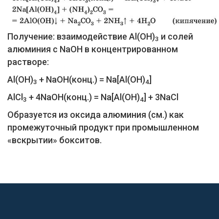
Получение: взаимодействие Al(ОН)
и солей
3
алюминия с NaOH в концентрированном
растворе:
Al(OH)
+ NaOH(конц.) = Na[Al(OH)
]
3
4
AlCl
+ 4NaOH(конц.) = Na[Al(OH)
] + 3NaCl
3
4
Образуется из оксида алюминия (см.) как
промежуточный продукт при промышленном
«вскрытии» бокситов.