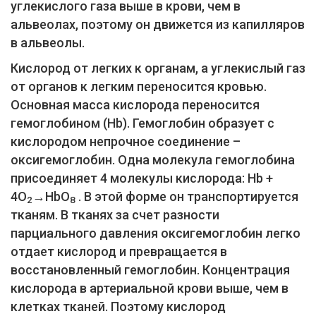
углекислого газа выше в крови, чем в
альвеолах, поэтому он движется из капилляров
в альвеолы.
Кислород от легких к органам, а углекислый газ
от органов к легким переносится кровью.
Основная масса кислорода переносится
гемоглобином (Hb). Гемоглобин образует с
кислородом непрочное соединение –
оксигемоглобин. Одна молекула гемоглобина
присоединяет 4 молекулы кислорода: Hb +
4О
→HbО
. В этой форме он транспортируется
2
8
тканям. В тканях за счет разности
парциального давления оксигемоглобин легко
отдает кислород и превращается в
восстановленный гемоглобин. Концентрация
кислорода в артериальной крови выше, чем в
клетках тканей. Поэтому кислород