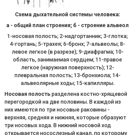
Схема дыхательной системы человека:
а - общий план строения; б - строение альвеол
1-носовая полость; 2-надгортанник; 3-глотка;
4-гортань; 5-трахея; 6-бронх; 7-альвеолы; 8-
левое легкое (в разрезе); 9-диафрагма; 10-
область, занимаемая сердцем; 11-правое
легкое (наружная поверхность); 12-
плевральная полость; 13-бронхиола; 14-
альвеолярные ходы; 15-капилляры.
Носовая полость
разделена костно-хрящевой
перегородкой на две половины. В каждой из
них имеются по три носовые раковины -
верхняя, средняя и нижняя, которые образуют
три носовых хода. В нижний носовой ход
открывается носослезный канал, по которому