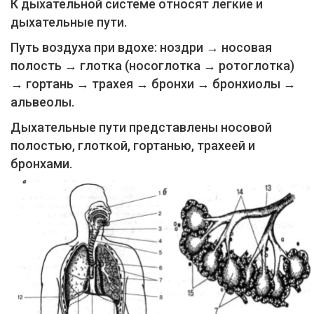
К дыхательной системе относят легкие и
дыхательные пути.
Путь воздуха при вдохе: ноздри → носовая
полость → глотка (носоглотка → ротоглотка)
→ гортань → трахея → бронхи → бронхиолы →
альвеолы.
Дыхательные пути представлены носовой
полостью, глоткой, гортанью, трахеей и
бронхами.