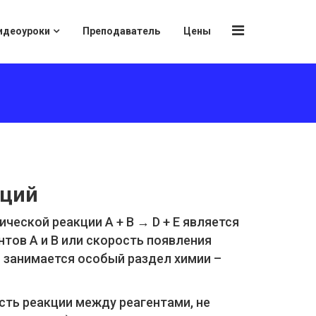
идеоуроки
Преподаватель
Цены
кций
еской реакции А + B → D + E является
нтов А и В или скорость появления
й занимается особый раздел химии –
сть реакции между реагентами, не