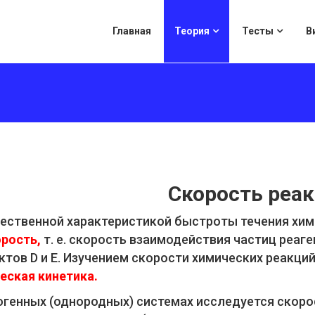
Главная
Теория
Тесты
В
Скорость реа
ественной характеристикой быстроты течения химич
рость,
т. е. скорость взаимодействия частиц реаге
ктов D и Е. Изучением скорости химических реакци
еская кинетика.
огенных (однородных) системах исследуется скоро