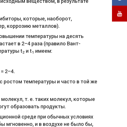
 исходным веществом, в результате
ибиторы, которые, наоборот,
р, коррозию металлов).
 повышении температуры на десять
растает в 2–4 раза (правило Вант-
ературы t
и t
имеем:
2
1
= 2–4.
с ростом температуры и часто в той же
олекул, т. е. таких молекул, которые
огут образовать продукты.
кционной среде при обычных условиях
ы мгновенно, и в воздухе не было бы,