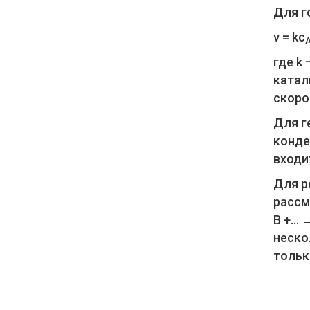
Для г
ν = kc
где k 
катал
скоро
Для г
конде
входи
Для р
рассм
В +… 
неско
тольк