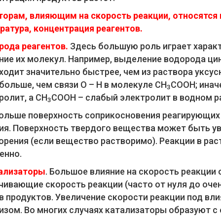
торам, влияющим на скорость реакции, относятся 
ратура, концентрация реагентов.
рода реагентов.
Здесь большую роль играет характ
ние их молекул. Например, выделение водорода ци
ходит значительно быстрее, чем из раствора уксус
 больше, чем связи О – Н в молекуле СН
СООН; иначе
3
ролит, а СН
СООН – слабый электролит в водном р
3
ольше поверхность соприкосновения реагирующих 
ия. Поверхность твердого вещества может быть ув
орения (если вещество растворимо). Реакции в ра
енно.
ализаторы
. Большое влияние на скорость реакции
чивающие скорость реакции (часто от нуля до очен
в продуктов. Увеличение скорости реакции под вл
изом. Во многих случаях катализаторы образуют с