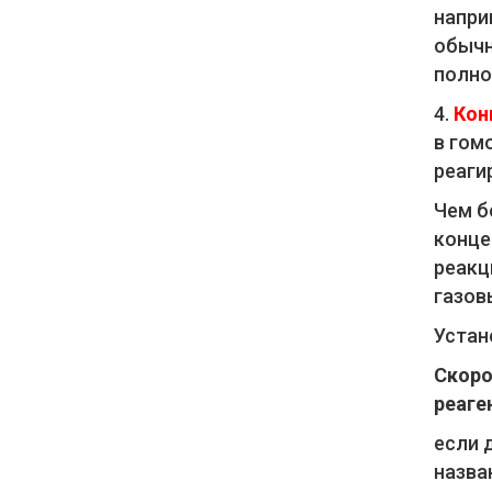
напри
обычн
полно
4.
Кон
в гом
реаги
Чем б
конце
реакц
газов
Устан
Скоро
реаге
если 
назва