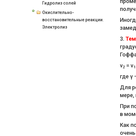
проме
Гидролиз солей
получ
Окислительно-
Иногд
восстановительные реакции.
Электролиз
замед
3.
Тем
градус
Гоффа
ν
= ν
2
1
где γ
Для р
мере,
При п
в мом
Как п
очень