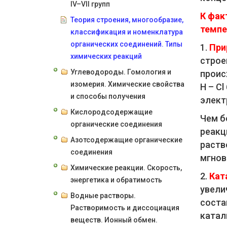
IV–VII групп
К фак
Теория строения, многообразие,
темпе
классификация и номенклатура
органических соединений. Типы
1.
При
химических реакций
строе
Углеводороды. Гомология и
проис
изомерия. Химические свойства
Н – Cl
и способы получения
элект
Кислородсодержащие
Чем б
органические соединения
реакц
Азотсодержащие органические
раств
соединения
мгнов
Химические реакции. Скорость,
2.
Кат
энергетика и обратимость
увели
Водные растворы.
соста
Растворимость и диссоциация
катал
веществ. Ионный обмен.