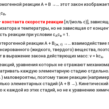
омогенной реакции А + В →… этот закон изображае
c
,
A
B
–
константа скорости реакции
[л/(моль с)], завися
изатора и температуры, но не зависящая от концен
сть реакции при условии с
с
= 1.
А
в
етерогенной реакции А + В
→… взаимодействие п
(ж, т)
нсированного (жидкого, твердого) вещества, поэт
т в выражение закона действующих масс: ν = kc
.
A
еакций, уравнения которых не отражают механизма
атривать каждую элементарную стадию отдельно. Т
→) маловероятны, поэтому такие реакции (например
лько элементарных стадий (А + В →). Кинетически
о к каждой из этих стадий, но не к уравнению хими