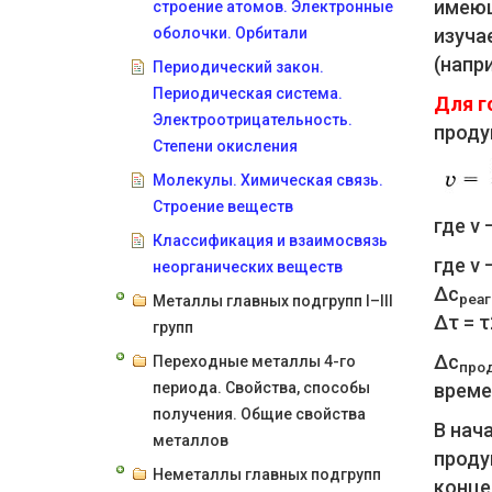
имеющ
строение атомов. Электронные
оболочки. Орбитали
изуча
(напр
Периодический закон.
Периодическая система.
Для г
Электроотрицательность.
проду
Степени окисления
Молекулы. Химическая связь.
Строение веществ
где v 
Классификация и взаимосвязь
где v 
неорганических веществ
Δc
реаг
Металлы главных подгрупп I–III
Δτ = τ
групп
Δc
Переходные металлы 4-го
про
периода. Свойства, способы
време
получения. Общие свойства
В нач
металлов
проду
Неметаллы главных подгрупп
конце