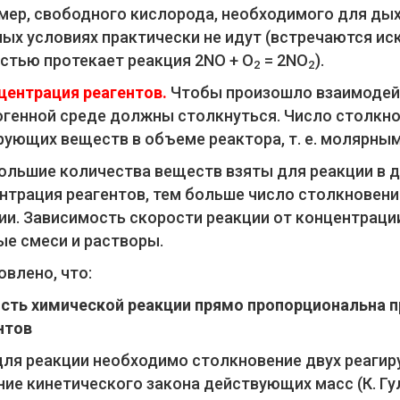
мер, свободного кислорода, необходимого для дых
ых условиях практически не идут (встречаются иск
стью протекает реакция 2NO + O
= 2NO
).
2
2
центрация реагентов.
Чтобы произошло взаимодей
огенной среде должны столкнуться. Число столкн
рующих веществ в объеме реактора, т. е. молярны
ольшие количества веществ взяты для реакции в д
нтрация реагентов, тем больше число столкновени
ии. Зависимость скорости реакции от концентраци
ые смеси и растворы.
овлено, что:
сть химической реакции прямо пропорциональна 
нтов
для реакции необходимо столкновение двух реагир
ние кинетического закона действующих масс (К. Гулл