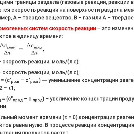
ими границы раздела (газовые реакции, реакции в 
ется скорость реакции на поверхности раздела м
имер, А – твердое вещество, В – газ или А – твердо
омогенных систем скорость реакции
– это изменен
ктов в единицу времени:
– скорость реакции, моль/(л с);
– скорость реакции, моль/(л с);
= (с'
– с"
) ― уменьшение концентрации реаге
реаг
реаг
2 – τ1;
= (с"
– с'
) – увеличение концентрации проду
д
прод
прод
ни.
альный момент времени (τ = 0) концентрация реаге
ктов равна нулю. В процессе реакции концентрация
нтрация продуктов растет.