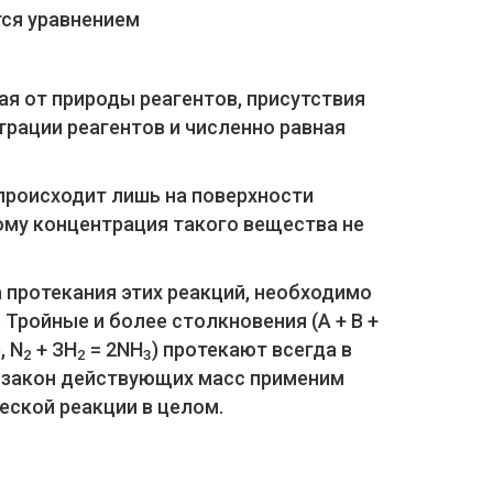
тся уравнением
щая от природы реагентов, присутствия
трации реагентов и численно равная
роисходит лишь на поверхности
ому концентрация такого вещества не
 протекания этих реакций, необходимо
ройные и более столкновения (А + В +
, N
+ ЗН
= 2NH
) протекают всегда в
2
2
3
й закон действующих масс применим
ческой реакции в целом.