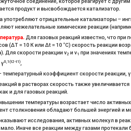
жуточное соединение, которое реагирует с другим
ается продукт и высвобождается катализатор.
а употребляют отрицательные катализаторы – инг
ляют нежелательные химические реакции (наприме
пература.
Для газовых реакций известно, что при
ов (ΔТ = 10 К или Δt = 10 °C) скорость реакции воз
). Для скорости реакции ν
и ν
при значениях темп
2
1
0,1(t2-t1)
γ
,
 – температурный коэффициент скорости реакции, γ 
еакций в растворах скорость также увеличивается 
 как и для газовых реакций.
овышении температуры возрастает число активных м
ент столкновения обладают большей энергией и м
оказывают исследования, активных молекул в реа
 мало. Иначе все реакции между газами протекали б