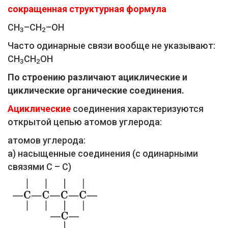
сокращенная структурная формула
СН
–СН
–ОН
3
2
Часто одинарные связи вообще не указывают:
СН
СН
ОН
3
2
По строению различают ациклические и
циклические органические соединения.
Ациклические
соединения характеризуются
открытой цепью атомов углерода:
атомов углерода:
а) насыщенные соединения (с одинарными
связями С – С)