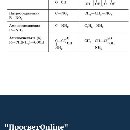
"ПросветOnline"