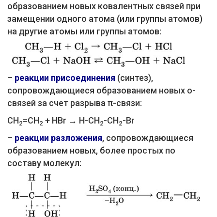
образованием новых ковалентных связей при
замещении одного атома (или группы атомов)
на другие атомы или группы атомов:
–
реакции присоединения
(синтез),
сопровождающиеся образованием новых о-
связей за счет разрыва π-связи:
CH
=CH
+
HBr
→
H-CH
-CH
-Br
2
2
2
2
–
реакции разложения
, сопровождающиеся
образованием новых, более простых по
составу молекул: