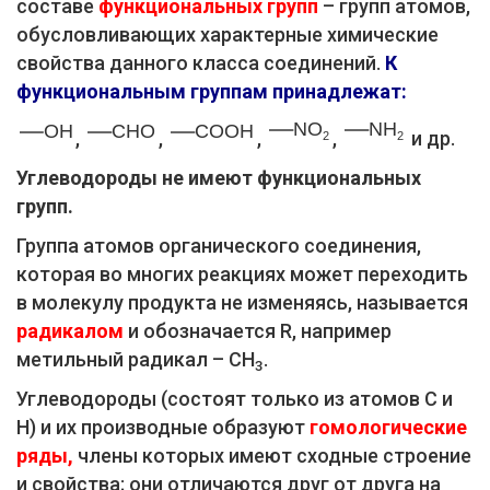
составе
функциональных групп
– групп атомов,
обусловливающих характерные химические
свойства данного класса соединений.
К
функциональным группам принадлежат:
,
,
,
,
и др.
Углеводороды не имеют функциональных
групп.
Группа атомов органического соединения,
которая во многих реакциях может переходить
в молекулу продукта не изменяясь, называется
радикалом
и обозначается R, например
метильный радикал – СН
.
3
Углеводороды (состоят только из атомов С и
Н) и их производные образуют
гомологические
ряды,
члены которых имеют сходные строение
и свойства; они отличаются друг от друга на